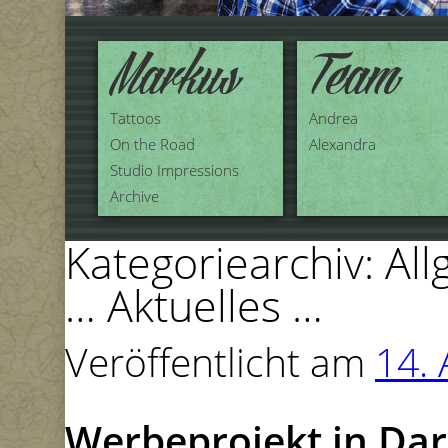
Markus
Team
Tattoos
Andrea
On the Road
Alexandra
Studio Impressions
Archive
Kategoriearchiv:
All
… Aktuelles …
Veröffentlicht am
14. 
Werbeprojekt in Dar