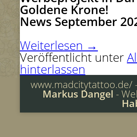
Goldene Krone!
News September 20
Weiterlesen
→
Veröffentlicht unter
A
hinterlassen
www.madcitytattoo.de/ -
Markus Dangel
- We
Ha