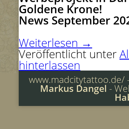
Goldene Krone!
News September 20
Weiterlesen
→
Veröffentlicht unter
A
hinterlassen
www.madcitytattoo.de/ -
Markus Dangel
- We
Ha