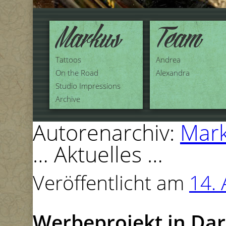
Markus
Team
Tattoos
Andrea
On the Road
Alexandra
Studio Impressions
Archive
Autorenarchiv:
Mar
… Aktuelles …
Veröffentlicht am
14. 
Werbeprojekt in Dar